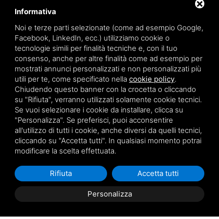
Informativa
Noi e terze parti selezionate (come ad esempio Google,
Facebook, LinkedIn, ecc.) utilizziamo cookie o
tecnologie simili per finalità tecniche e, con il tuo
consenso, anche per altre finalità come ad esempio per
mostrati annunci personalizzati e non personalizzati più
utili per te, come specificato nella
cookie policy
.
Chiudendo questo banner con la crocetta o cliccando
su "Rifiuta", verranno utilizzati solamente cookie tecnici.
Se vuoi selezionare i cookie da installare, clicca su
"Personalizza". Se preferisci, puoi acconsentire
all'utilizzo di tutti i cookie, anche diversi da quelli tecnici,
Copyright ©
2026
| Digital Neon S.r.l 2020 | P.IVA 01568240384
cliccando su "Accetta tutti". In qualsiasi momento potrai
modificare la scelta effettuata.
Rifiuta
Accetta tutti
Questo sito è protetto da Google reCAPTCHA v3,
Privacy Policy
e
Terms of Service
di Google.
Personalizza
Sitemap
Privacy policy