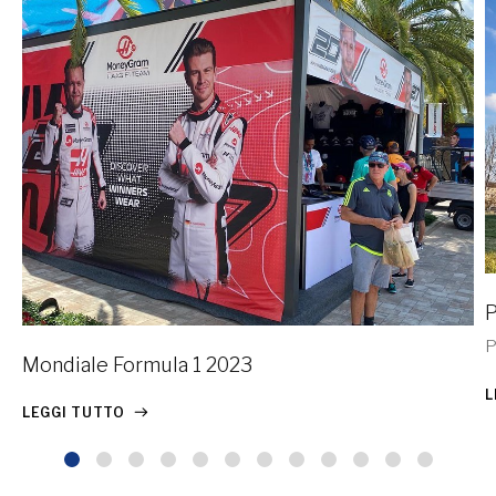
P
P
Mondiale Formula 1 2023
L
LEGGI TUTTO