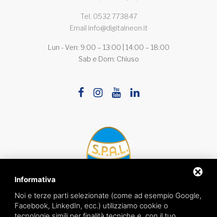
Tel.
0532 773847
Email
info@digitalneon.it
Lun - Ven: 9:00 – 13:00 | 14:00 – 18:00
Sab e Dom: Chiuso
Informativa
Noi e terze parti selezionate (come ad esempio Google,
Facebook, LinkedIn, ecc.) utilizziamo cookie o
tecnologie simili per finalità tecniche e, con il tuo