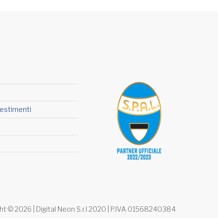
lestimenti
ht ©
2026
| Digital Neon S.r.l 2020 | P.IVA 01568240384