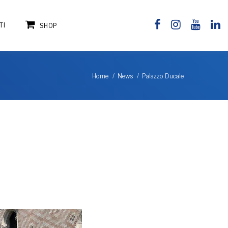
TI
SHOP
Palazzo Ducale
Home
News