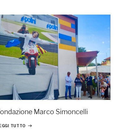
Maxi 
Fondazione Marco Simoncelli
LEGGI T
EGGI TUTTO