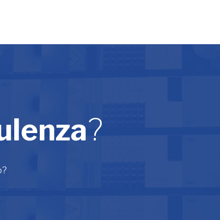
ulenza
?
o?