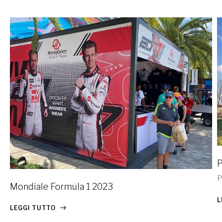
P
P
Mondiale Formula 1 2023
L
LEGGI TUTTO