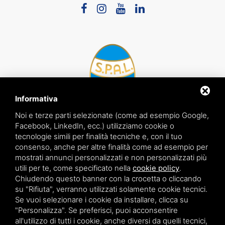
Informativa
Noi e terze parti selezionate (come ad esempio Google,
Facebook, LinkedIn, ecc.) utilizziamo cookie o
tecnologie simili per finalità tecniche e, con il tuo
consenso, anche per altre finalità come ad esempio per
mostrati annunci personalizzati e non personalizzati più
Copyright ©
2026
| Digital Neon S.r.l 2020 | P.IVA 01568240384
utili per te, come specificato nella
cookie policy
.
Chiudendo questo banner con la crocetta o cliccando
su "Rifiuta", verranno utilizzati solamente cookie tecnici.
Se vuoi selezionare i cookie da installare, clicca su
Questo sito è protetto da Google reCAPTCHA v3,
Privacy Policy
e
Terms of Service
"Personalizza". Se preferisci, puoi acconsentire
di Google.
all'utilizzo di tutti i cookie, anche diversi da quelli tecnici,