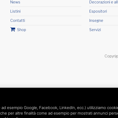
News
Decorazioni e al
Listini
Espositori
Contatti
Insegne
Shop
Servizi
Copyrig
of Service
di Google.
 ad esempio Google, Facebook, LinkedIn, ecc.) utilizziamo cookie o
che per altre finalità come ad esempio per mostrati annunci perso