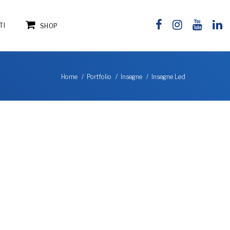
TI
SHOP
Insegne Led
Home
Portfolio
Insegne