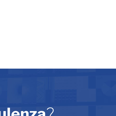
ulenza
?