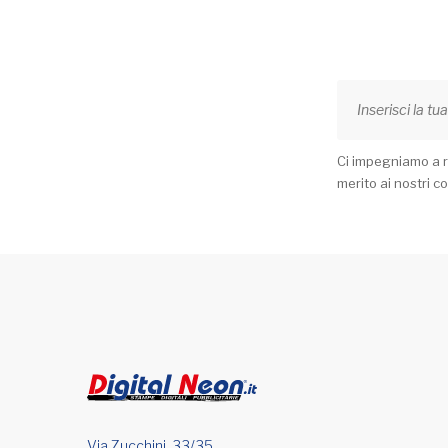
Ci impegniamo a ri
merito ai nostri co
Via Zucchini, 33/35