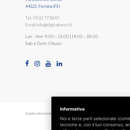
44122, Ferrara (FE)
Tel.
0532 773847
Email
info@digitalneon.it
Lun - Ven: 9:00 – 13:00 | 14:00 – 18:00
Sab e Dom: Chiuso
Informativa
Questo sito è protetto da Google reCAPTCHA v3,
Privacy Policy
e
Terms 
Noi e terze parti selezionate (come
tecniche e, con il tuo consenso, an