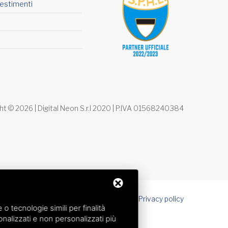
lestimenti
ht ©
2026
| Digital Neon S.r.l 2020 | P.IVA 01568240384
Sitemap
Privacy policy
 tecnologie simili per finalità
nalizzati e non personalizzati più