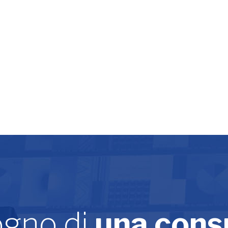
ogno di
una cons